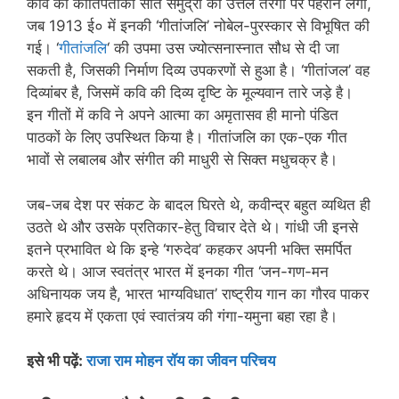
कवि की कीर्तिपताका सात समुद्रों की उत्तल तरंगों पर पहराने लगी,
जब 1913 ई० में इनकी ‘गीतांजलि’ नोबेल-पुरस्कार से विभूषित की
गई। ‘
गीतांजलि
‘ की उपमा उस ज्योत्सनास्नात सौध से दी जा
सकती है, जिसकी निर्माण दिव्य उपकरणों से हुआ है। ‘गीतांजल’ वह
दिव्यांबर है, जिसमें कवि की दिव्य दृष्टि के मूल्यवान तारे जड़े है।
इन गीतों में कवि ने अपने आत्मा का अमृतासव ही मानो पंडित
पाठकों के लिए उपस्थित किया है। गीतांजलि का एक-एक गीत
भावों से लबालब और संगीत की माधुरी से सिक्त मधुचक्र है।
जब-जब देश पर संकट के बादल घिरते थे, कवीन्द्र बहुत व्यथित ही
उठते थे और उसके प्रतिकार-हेतु विचार देते थे। गांधी जी इनसे
इतने प्रभावित थे कि इन्हे ‘गरुदेव’ कहकर अपनी भक्ति समर्पित
करते थे। आज स्वतंत्र भारत में इनका गीत ‘जन-गण-मन
अधिनायक जय है, भारत भाग्यविधात’ राष्ट्रीय गान का गौरव पाकर
हमारे हृदय में एकता एवं स्वातंत्र्य की गंगा-यमुना बहा रहा है।
इसे भी पढ़ें:
राजा राम मोहन रॉय का जीवन परिचय