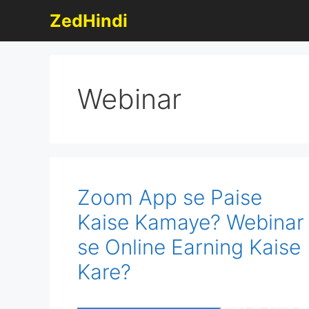
Skip
ZedHindi
to
content
Webinar
Zoom App se Paise
Kaise Kamaye? Webinar
se Online Earning Kaise
Kare?