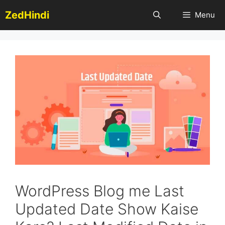
Skip
ZedHindi
Menu
to
content
WordPress Blog me Last
Updated Date Show Kaise