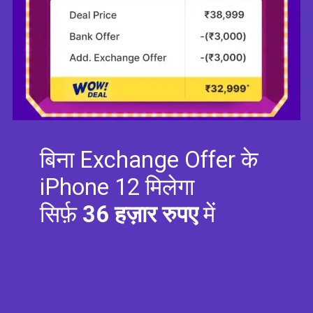
बिना Exchange Offer के
iPhone 12 मिलेगा
सिर्फ़
36 हज़ार रुपए
में