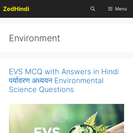
Skip
ZedHindi
Menu
to
content
Environment
EVS MCQ with Answers in Hindi
पर्यावरण अध्ययन Environmental
Science Questions