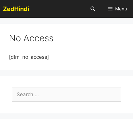
Skip
ZedHindi
Menu
to
content
No Access
[dlm_no_access]
Search
for: