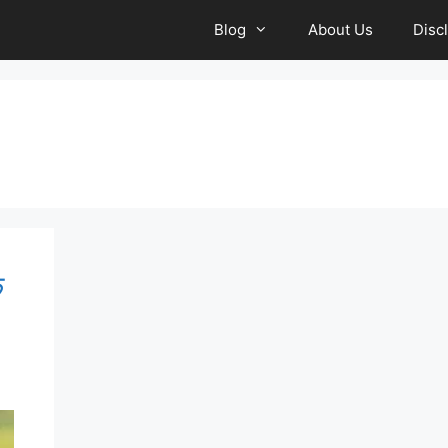
Blog
About Us
Disc
े