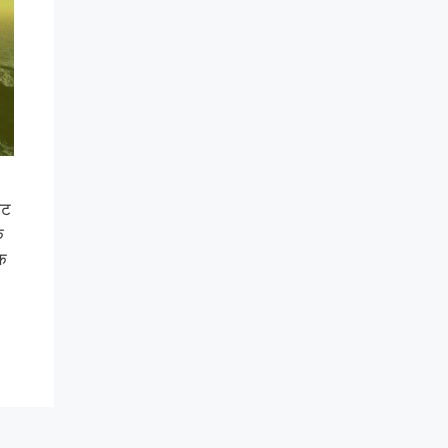
ोट
क
िक