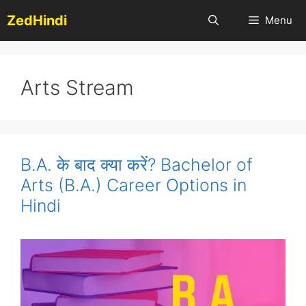
Skip
ZedHindi
Menu
to
content
Arts Stream
B.A. के बाद क्या करें? Bachelor of
Arts (B.A.) Career Options in
Hindi