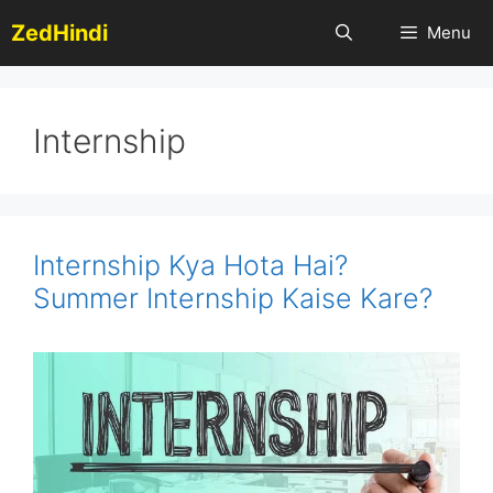
Skip
ZedHindi
Menu
to
content
Internship
Internship Kya Hota Hai?
Summer Internship Kaise Kare?