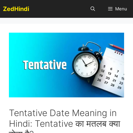
Skip
ZedHindi
Menu
to
content
Tentative Date Meaning in
Hindi: Tentative का मतलब क्या