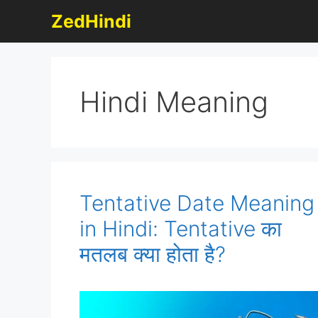
Skip
ZedHindi
to
content
Hindi Meaning
Tentative Date Meaning
in Hindi: Tentative का
मतलब क्या होता है?