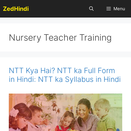
Skip
ZedHindi
Menu
to
content
Nursery Teacher Training
NTT Kya Hai? NTT ka Full Form
in Hindi: NTT ka Syllabus in Hindi