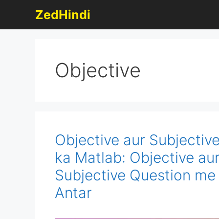
Skip
ZedHindi
to
content
Objective
Objective aur Subjectiv
ka Matlab: Objective au
Subjective Question me
Antar