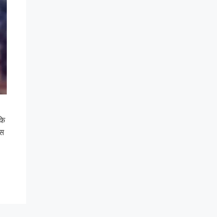
कि
मस