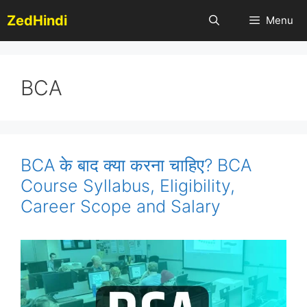
Skip
ZedHindi
Menu
to
content
BCA
BCA के बाद क्या करना चाहिए? BCA
Course Syllabus, Eligibility,
Career Scope and Salary