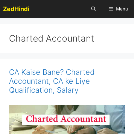
Skip
ZedHindi
Menu
to
content
Charted Accountant
CA Kaise Bane? Charted
Accountant, CA ke Liye
Qualification, Salary