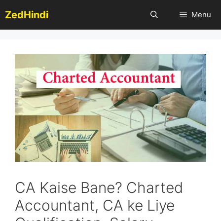
Skip
ZedHindi
Menu
to
content
CA Kaise Bane? Charted
Accountant, CA ke Liye