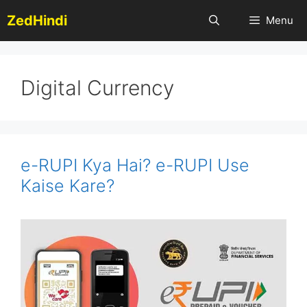
Skip
ZedHindi
Menu
to
content
Digital Currency
e-RUPI Kya Hai? e-RUPI Use
Kaise Kare?