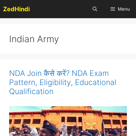
Skip
ZedHindi
Menu
to
content
Indian Army
NDA Join कैसे करें? NDA Exam
Pattern, Eligibility, Educational
Qualification