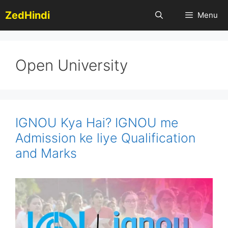
Skip
ZedHindi
Menu
to
content
Open University
IGNOU Kya Hai? IGNOU me
Admission ke liye Qualification
and Marks