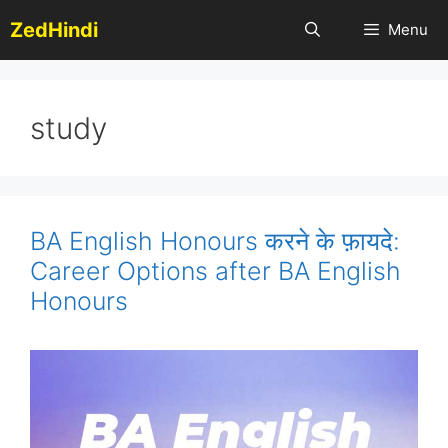
Skip
ZedHindi
Menu
to
content
study
BA English Honours करने के फ़ायदे:
Career Options after BA English
Honours