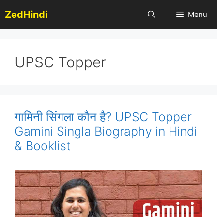
Skip
ZedHindi
Menu
to
content
UPSC Topper
गामिनी सिंगला कौन है? UPSC Topper
Gamini Singla Biography in Hindi
& Booklist