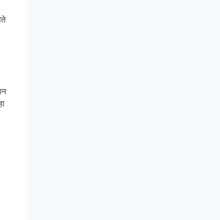
ते
शन
ा