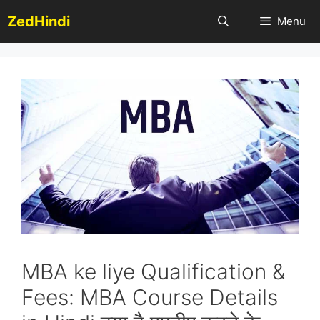
Skip
ZedHindi
Menu
to
content
MBA ke liye Qualification &
Fees: MBA Course Details