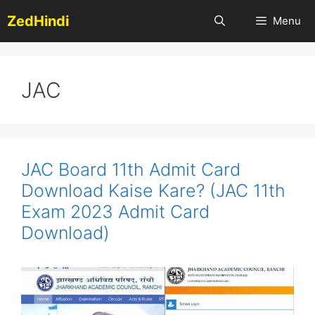
Skip
ZedHindi
Menu
to
content
JAC
JAC Board 11th Admit Card
Download Kaise Kare? (JAC 11th
Exam 2023 Admit Card
Download)