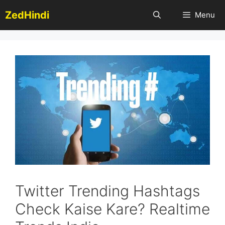
Skip
ZedHindi
Menu
to
content
Twitter Trending Hashtags
Check Kaise Kare? Realtime