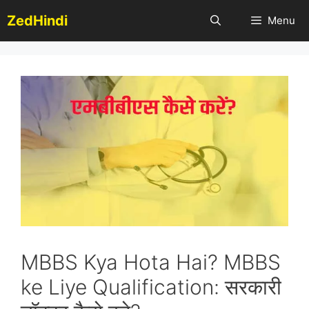
Skip
ZedHindi
Menu
to
content
MBBS Kya Hota Hai? MBBS
ke Liye Qualification: सरकारी