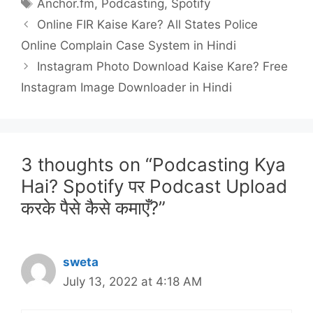
Tags
Anchor.fm
,
Podcasting
,
Spotify
Online FIR Kaise Kare? All States Police
Online Complain Case System in Hindi
Instagram Photo Download Kaise Kare? Free
Instagram Image Downloader in Hindi
3 thoughts on “Podcasting Kya
Hai? Spotify पर Podcast Upload
करके पैसे कैसे कमाएँ?”
sweta
July 13, 2022 at 4:18 AM