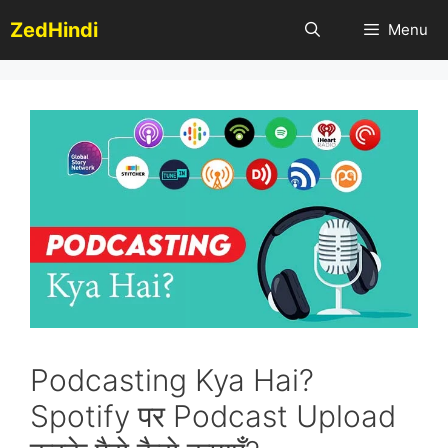
Skip
ZedHindi
Menu
to
content
Podcasting Kya Hai?
Spotify पर Podcast Upload