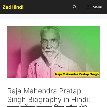
Skip
ZedHindi
Menu
to
content
Raja Mahendra Pratap
Singh Biography in Hindi: